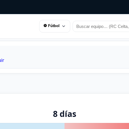
⚽ Fútbol
uir
8 días