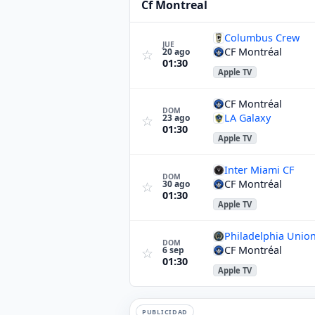
Cf Montreal
Columbus Crew
JUE
CF Montréal
20 ago
☆
01:30
Apple TV
CF Montréal
DOM
LA Galaxy
23 ago
☆
01:30
Apple TV
Inter Miami CF
DOM
CF Montréal
30 ago
☆
01:30
Apple TV
Philadelphia Unio
DOM
CF Montréal
6 sep
☆
01:30
Apple TV
PUBLICIDAD