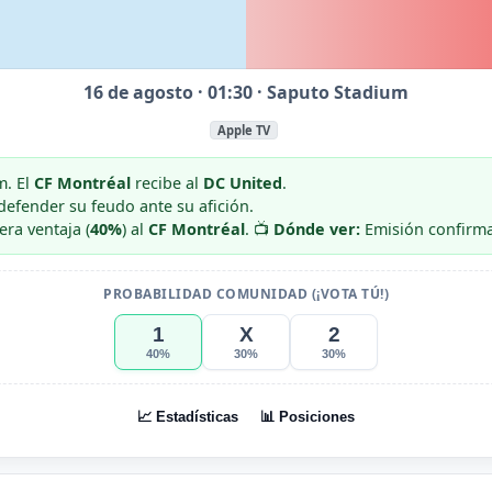
16 de agosto · 01:30 · Saputo Stadium
Apple TV
m. El
CF Montréal
recibe al
DC United
.
defender su feudo ante su afición.
era ventaja (
40%
) al
CF Montréal
. 📺
Dónde ver:
Emisión confirm
PROBABILIDAD COMUNIDAD (¡VOTA TÚ!)
1
X
2
40%
30%
30%
📈 Estadísticas
📊 Posiciones