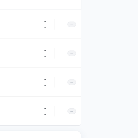
-
—
-
-
—
-
-
—
-
-
—
-