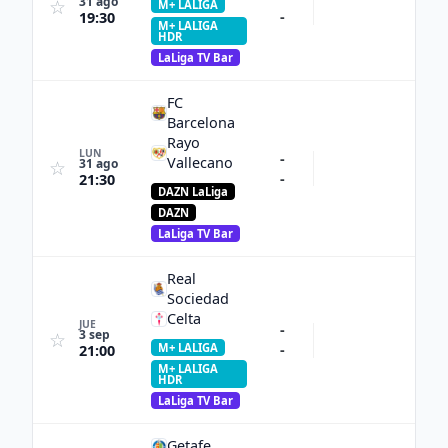
31 ago
☆
M+ LALIGA
-
19:30
M+ LALIGA
HDR
LaLiga TV Bar
FC
Barcelona
Rayo
LUN
-
Vallecano
31 ago
☆
-
21:30
DAZN LaLiga
DAZN
LaLiga TV Bar
Real
Sociedad
Celta
JUE
-
3 sep
☆
M+ LALIGA
-
21:00
M+ LALIGA
HDR
LaLiga TV Bar
Getafe