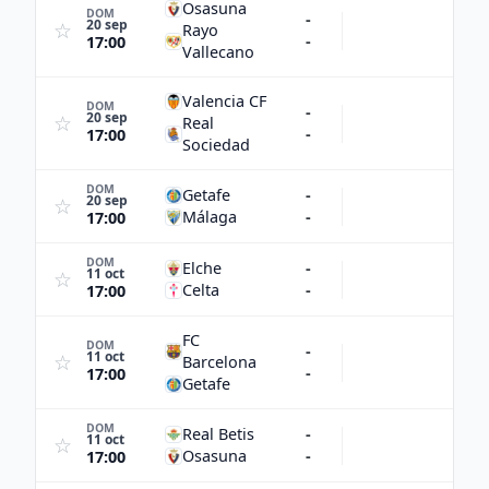
Osasuna
DOM
-
20 sep
☆
Rayo
-
17:00
Vallecano
Valencia CF
DOM
-
20 sep
☆
Real
-
17:00
Sociedad
DOM
Getafe
-
20 sep
☆
Málaga
-
17:00
DOM
Elche
-
11 oct
☆
Celta
-
17:00
FC
DOM
-
11 oct
☆
Barcelona
-
17:00
Getafe
DOM
Real Betis
-
11 oct
☆
Osasuna
-
17:00