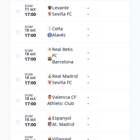
DOM
Levante
-
11 oct
☆
Sevilla FC
-
17:00
DOM
Celta
-
18 oct
☆
Alavés
-
17:00
Real Betis
DOM
-
18 oct
☆
FC
-
17:00
Barcelona
DOM
Real Madrid
-
18 oct
☆
Sevilla FC
-
17:00
DOM
Valencia CF
-
18 oct
☆
Athletic Club
-
17:00
DOM
Espanyol
-
18 oct
☆
At. Madrid
-
17:00
DOM
Villarreal
-