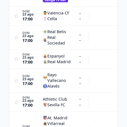
DOM
Valencia CF
-
23 ago
☆
Celta
-
17:00
Real Betis
DOM
-
23 ago
☆
Real
-
17:00
Sociedad
DOM
Espanyol
-
23 ago
☆
Real Madrid
-
17:00
Rayo
DOM
-
23 ago
☆
Vallecano
-
17:00
Alavés
DOM
Athletic Club
-
23 ago
☆
Sevilla FC
-
17:00
At. Madrid
Villarreal
DOM