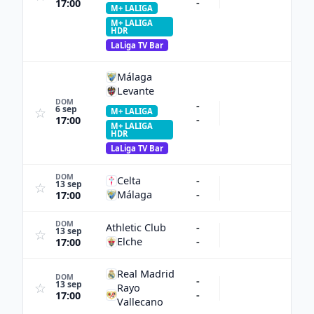
-
17:00
M+ LALIGA
M+ LALIGA
HDR
LaLiga TV Bar
Málaga
Levante
DOM
-
6 sep
☆
M+ LALIGA
-
17:00
M+ LALIGA
HDR
LaLiga TV Bar
DOM
Celta
-
13 sep
☆
Málaga
-
17:00
DOM
Athletic Club
-
13 sep
☆
Elche
-
17:00
Real Madrid
DOM
-
13 sep
☆
Rayo
-
17:00
Vallecano