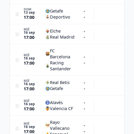
DOM
Getafe
-
13 sep
☆
Deportivo
-
17:00
MIÉ
Elche
-
16 sep
☆
Real Madrid
-
17:00
FC
MIÉ
Barcelona
-
16 sep
☆
Racing
-
17:00
Santander
MIÉ
Real Betis
-
16 sep
☆
Getafe
-
17:00
MIÉ
Alavés
-
16 sep
☆
Valencia CF
-
17:00
Rayo
MIÉ
-
16 sep
☆
Vallecano
-
17:00