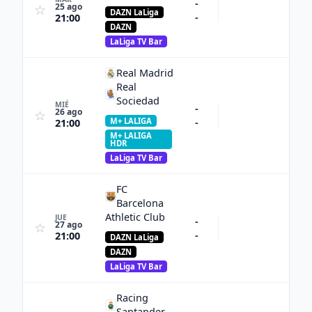
-
25 ago
☆
DAZN LaLiga
-
21:00
DAZN
LaLiga TV Bar
Real Madrid
Real
Sociedad
MIÉ
-
26 ago
☆
M+ LALIGA
-
21:00
M+ LALIGA
HDR
LaLiga TV Bar
FC
Barcelona
Athletic Club
JUE
-
27 ago
☆
-
21:00
DAZN LaLiga
DAZN
LaLiga TV Bar
Racing
Santander