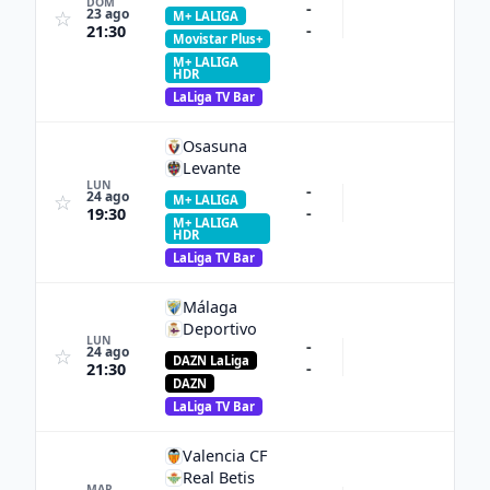
DOM
-
23 ago
☆
M+ LALIGA
-
21:30
Movistar Plus+
M+ LALIGA
HDR
LaLiga TV Bar
Osasuna
Levante
LUN
-
24 ago
☆
M+ LALIGA
-
19:30
M+ LALIGA
HDR
LaLiga TV Bar
Málaga
Deportivo
LUN
-
24 ago
☆
DAZN LaLiga
-
21:30
DAZN
LaLiga TV Bar
Valencia CF
Real Betis
MAR