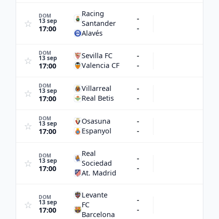
Racing
DOM
-
13 sep
☆
Santander
-
17:00
Alavés
DOM
Sevilla FC
-
13 sep
☆
Valencia CF
-
17:00
DOM
Villarreal
-
13 sep
☆
Real Betis
-
17:00
DOM
Osasuna
-
13 sep
☆
Espanyol
-
17:00
Real
DOM
-
13 sep
☆
Sociedad
-
17:00
At. Madrid
Levante
DOM
-
13 sep
☆
FC
-
17:00
Barcelona