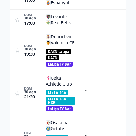
Espanyol
DOM
Levante
-
30 ago
☆
Real Betis
-
17:00
Deportivo
Valencia CF
DOM
-
30 ago
☆
DAZN LaLiga
-
19:30
DAZN
LaLiga TV Bar
Celta
Athletic Club
DOM
-
30 ago
☆
M+ LALIGA
-
21:30
M+ LALIGA
HDR
LaLiga TV Bar
Osasuna
Getafe
LUN
-