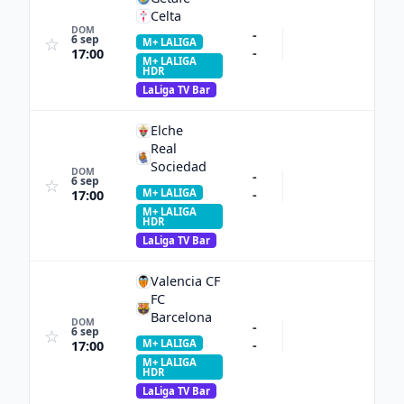
Celta
DOM
-
6 sep
☆
M+ LALIGA
-
17:00
M+ LALIGA
HDR
LaLiga TV Bar
Elche
Real
Sociedad
DOM
-
6 sep
☆
M+ LALIGA
-
17:00
M+ LALIGA
HDR
LaLiga TV Bar
Valencia CF
FC
Barcelona
DOM
-
6 sep
☆
M+ LALIGA
-
17:00
M+ LALIGA
HDR
LaLiga TV Bar