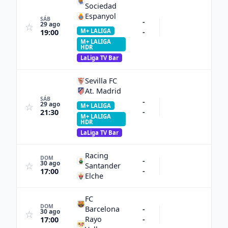
Sociedad
Espanyol
SÁB
-
29 ago
☆
M+ LALIGA
-
19:00
M+ LALIGA
HDR
LaLiga TV Bar
Sevilla FC
At. Madrid
SÁB
-
29 ago
☆
M+ LALIGA
-
21:30
M+ LALIGA
HDR
LaLiga TV Bar
Racing
DOM
-
30 ago
☆
Santander
-
17:00
Elche
FC
DOM
Barcelona
-
30 ago
☆
Rayo
-
17:00