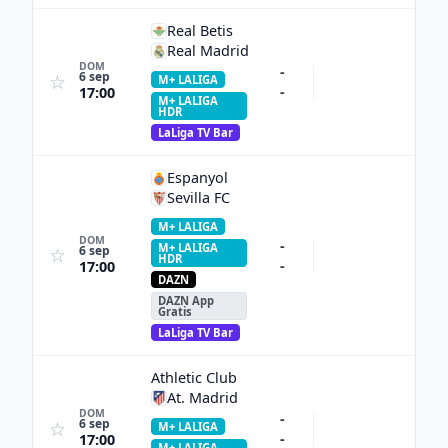
Real Betis
Real Madrid
DOM
-
6 sep
☆
M+ LALIGA
-
17:00
M+ LALIGA
HDR
LaLiga TV Bar
Espanyol
Sevilla FC
M+ LALIGA
DOM
-
M+ LALIGA
6 sep
☆
HDR
-
17:00
DAZN
DAZN App
Gratis
LaLiga TV Bar
Athletic Club
At. Madrid
DOM
-
6 sep
☆
M+ LALIGA
-
17:00
M+ LALIGA