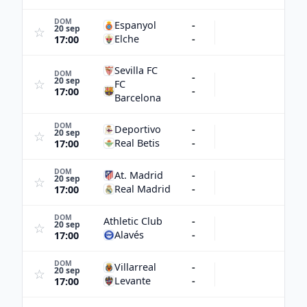
DOM
Espanyol
-
20 sep
☆
Elche
-
17:00
Sevilla FC
DOM
-
20 sep
☆
FC
-
17:00
Barcelona
DOM
Deportivo
-
20 sep
☆
Real Betis
-
17:00
DOM
At. Madrid
-
20 sep
☆
Real Madrid
-
17:00
DOM
Athletic Club
-
20 sep
☆
Alavés
-
17:00
DOM
Villarreal
-
20 sep
☆
Levante
-
17:00