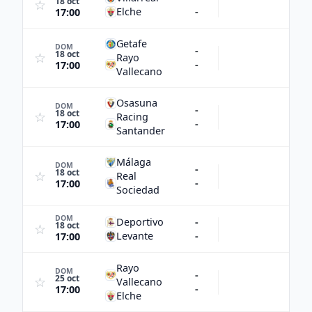
18 oct
☆
Elche
-
17:00
Getafe
DOM
-
18 oct
☆
Rayo
-
17:00
Vallecano
Osasuna
DOM
-
18 oct
☆
Racing
-
17:00
Santander
Málaga
DOM
-
18 oct
☆
Real
-
17:00
Sociedad
DOM
Deportivo
-
18 oct
☆
Levante
-
17:00
Rayo
DOM
-
25 oct
☆
Vallecano
-
17:00
Elche