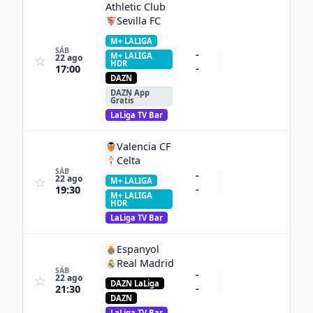
Athletic Club
Sevilla FC
M+ LALIGA
SÁB
-
M+ LALIGA
22 ago
☆
HDR
-
17:00
DAZN
DAZN App
Gratis
LaLiga TV Bar
Valencia CF
Celta
SÁB
-
22 ago
☆
M+ LALIGA
-
19:30
M+ LALIGA
HDR
LaLiga TV Bar
Espanyol
Real Madrid
SÁB
-
22 ago
☆
DAZN LaLiga
-
21:30
DAZN
LaLiga TV Bar