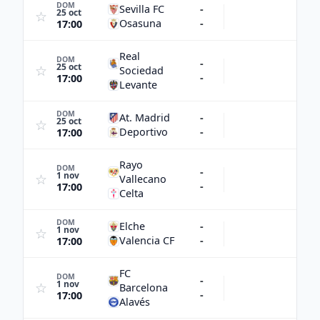
DOM
Sevilla FC
-
25 oct
☆
Osasuna
-
17:00
Real
DOM
-
25 oct
☆
Sociedad
-
17:00
Levante
DOM
At. Madrid
-
25 oct
☆
Deportivo
-
17:00
Rayo
DOM
-
1 nov
☆
Vallecano
-
17:00
Celta
DOM
Elche
-
1 nov
☆
Valencia CF
-
17:00
FC
DOM
-
1 nov
☆
Barcelona
-
17:00
Alavés