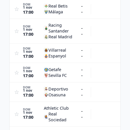
DOM
Real Betis
-
1 nov
☆
Málaga
-
17:00
Racing
DOM
-
1 nov
☆
Santander
-
17:00
Real Madrid
DOM
Villarreal
-
1 nov
☆
Espanyol
-
17:00
DOM
Getafe
-
1 nov
☆
Sevilla FC
-
17:00
DOM
Deportivo
-
1 nov
☆
Osasuna
-
17:00
Athletic Club
DOM
-
1 nov
☆
Real
-
17:00
Sociedad