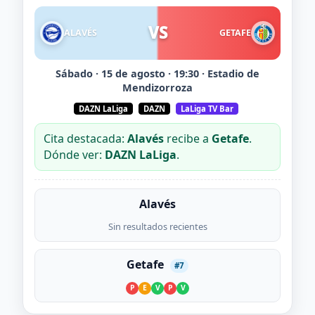
VS
ALAVÉS
GETAFE
Sábado · 15 de agosto · 19:30 · Estadio de
Mendizorroza
DAZN LaLiga
DAZN
LaLiga TV Bar
Cita destacada:
Alavés
recibe a
Getafe
.
Dónde ver:
DAZN LaLiga
.
Alavés
Sin resultados recientes
Getafe
#7
P
E
V
P
V