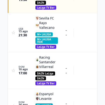
DAZN
LaLiga TV Bar
Sevilla FC
Rayo
Vallecano
SÁB
-
15 ago
☆
M+ LALIGA
-
21:30
M+ LALIGA
HDR
LaLiga TV Bar
Racing
Santander
Villarreal
DOM
-
16 ago
☆
-
17:00
DAZN LaLiga
DAZN
LaLiga TV Bar
Espanyol
Levante
DOM
-
16 ago