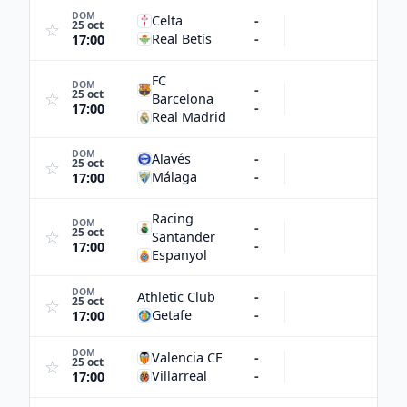
DOM
Celta
-
25 oct
☆
Real Betis
-
17:00
FC
DOM
-
25 oct
☆
Barcelona
-
17:00
Real Madrid
DOM
Alavés
-
25 oct
☆
Málaga
-
17:00
Racing
DOM
-
25 oct
☆
Santander
-
17:00
Espanyol
DOM
Athletic Club
-
25 oct
☆
Getafe
-
17:00
DOM
Valencia CF
-
25 oct
☆
Villarreal
-
17:00