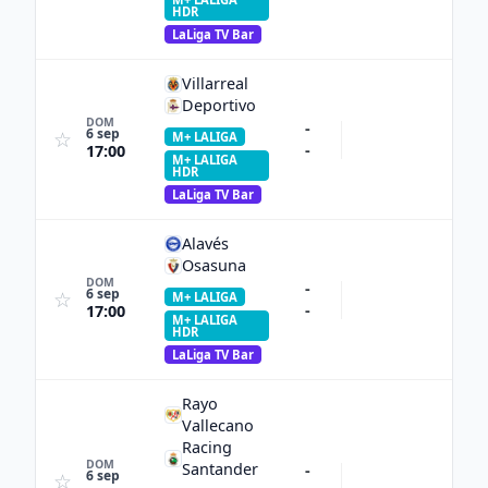
HDR
LaLiga TV Bar
Villarreal
Deportivo
DOM
-
6 sep
☆
M+ LALIGA
-
17:00
M+ LALIGA
HDR
LaLiga TV Bar
Alavés
Osasuna
DOM
-
6 sep
☆
M+ LALIGA
-
17:00
M+ LALIGA
HDR
LaLiga TV Bar
Rayo
Vallecano
Racing
DOM
Santander
-
6 sep
☆