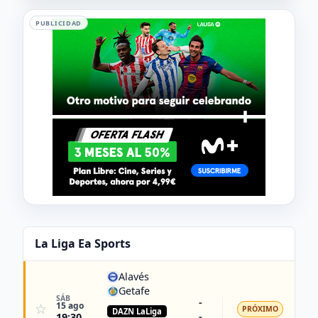
PUBLICIDAD
La Liga Ea Sports
Alavés
Getafe
SÁB
-
15 ago
☆
PRÓXIMO
DAZN LaLiga
-
19:30