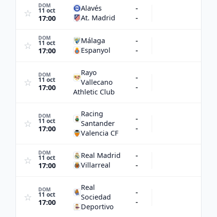
DOM
Alavés
-
11 oct
☆
At. Madrid
-
17:00
DOM
Málaga
-
11 oct
☆
Espanyol
-
17:00
Rayo
DOM
-
11 oct
☆
Vallecano
-
17:00
Athletic Club
Racing
DOM
-
11 oct
☆
Santander
-
17:00
Valencia CF
DOM
Real Madrid
-
11 oct
☆
Villarreal
-
17:00
Real
DOM
-
11 oct
☆
Sociedad
-
17:00
Deportivo