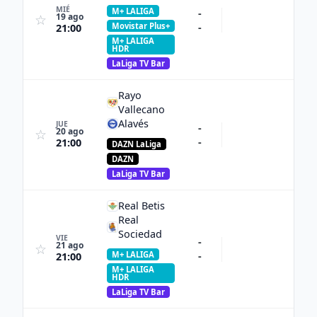
MIÉ
M+ LALIGA
-
19 ago
☆
-
Movistar Plus+
21:00
M+ LALIGA
HDR
LaLiga TV Bar
Rayo
Vallecano
Alavés
JUE
-
20 ago
☆
-
21:00
DAZN LaLiga
DAZN
LaLiga TV Bar
Real Betis
Real
Sociedad
VIE
-
21 ago
☆
M+ LALIGA
-
21:00
M+ LALIGA
HDR
LaLiga TV Bar