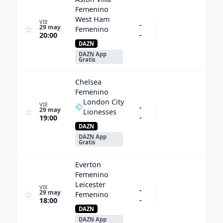
Femenino
West Ham
VIE
-
29 may
☆
Femenino
-
20:00
DAZN
DAZN App
Gratis
Chelsea
Femenino
London City
VIE
-
29 may
☆
Lionesses
-
19:00
DAZN
DAZN App
Gratis
Everton
Femenino
Leicester
VIE
-
29 may
☆
Femenino
-
18:00
DAZN
DAZN App