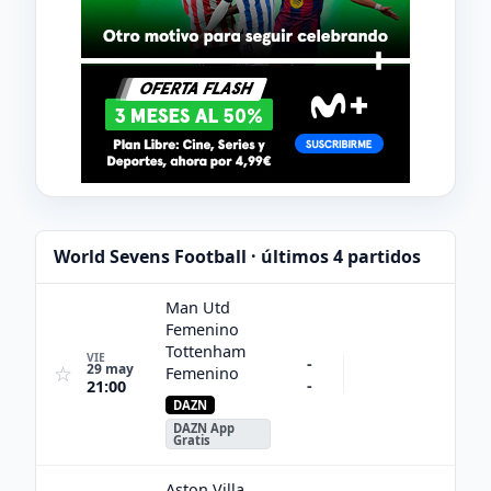
World Sevens Football · últimos 4 partidos
Man Utd
Femenino
Tottenham
VIE
-
29 may
☆
Femenino
-
21:00
DAZN
DAZN App
Gratis
Aston Villa