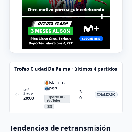
Trofeo Ciudad De Palma · últimos 4 partidos
Mallorca
PSG
MIÉ
3
5 ago
☆
FINALIZADO
0
Esports IB3
20:00
YouTube
IB3
Tendencias de retransmisión