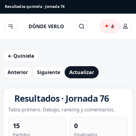
Resultados quiniela · Jornada 76
DÓNDE VERLO
4
← Quiniela
Anterior
Siguiente
Actualizar
Resultados · Jornada 76
Tabla primero. Debajo, ranking y comentarios.
15
0
Partidos
Finalizados